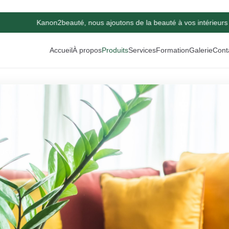
Kanon2beauté, nous ajoutons de la beauté à vos intérieurs 
Accueil
À propos
Produits
Services
Formation
Galerie
Cont
euse.