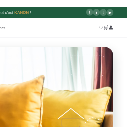
f
i
t
▶
et c'est
KANON
!
♡
🛒
👤
act