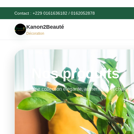
Contact : +229 0161636182 / 0162052878
Kanon2Beauté
Décoration
Nos produits
Une collection elegante, authentique et chaleur