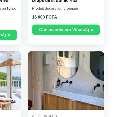
érieur
Draps de lit Ethnic Kita
 en ligne.
Produit décoration premium
16 000 FCFA
Commander sur WhatsApp
tsApp
ATELIERS DECO