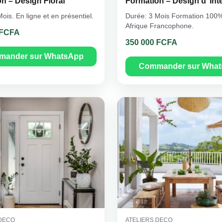
n – Design Floral
Formation – Design d’ Int
ois. En ligne et en présentiel.
Durée: 3 Mois Formation 100%
Afrique Francophone.
 FCFA
350 000 FCFA
ander sur WhatsApp
Commander sur Wha
 DECO
ATELIERS DECO