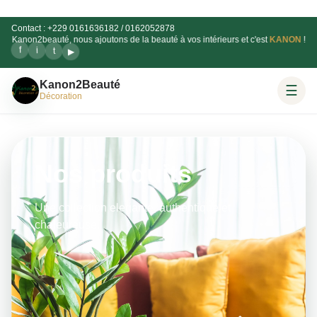
Contact : +229 0161636182 / 0162052878
Kanon2beauté, nous ajoutons de la beauté à vos intérieurs et c'est
KANON
!
i
t
f
▶
Kanon2Beauté
☰
Décoration
Nos produits
Une collection elegante, authentique et
chaleureuse.