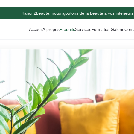
Kanon2beauté, nous ajoutons de la beauté à vos intérieurs 
Accueil
À propos
Produits
Services
Formation
Galerie
Cont
euse.