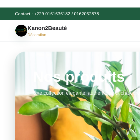
Contact : +229 0161636182 / 0162052878
Kanon2Beauté
Décoration
Nos produits
Une collection elegante, authentique et chaleur