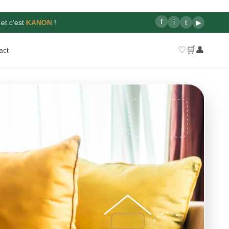
f
i
t
▶
et c'est
KANON
!
♡
🛒
👤
act