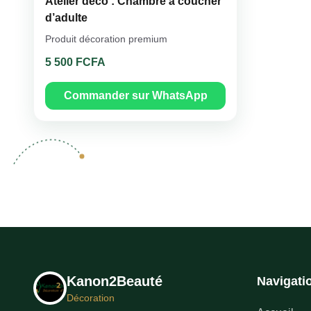
Atelier déco : Chambre à coucher
d’adulte
Produit décoration premium
5 500 FCFA
Commander sur WhatsApp
Kanon2Beauté
Navigati
Décoration