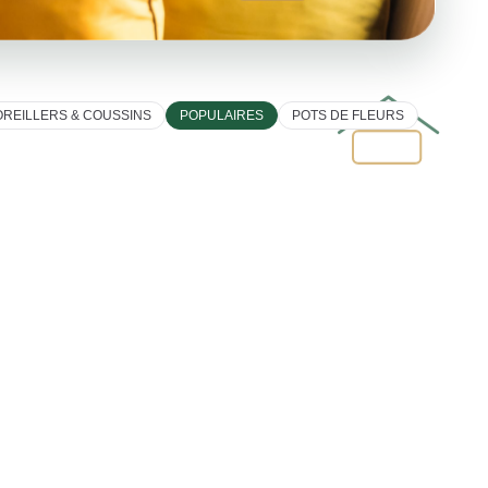
OREILLERS & COUSSINS
POPULAIRES
POTS DE FLEURS