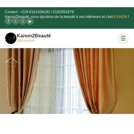
Contact : +229 0161636182 / 0162052878
Kanon2beauté, nous ajoutons de la beauté à vos intérieurs et c'est
KANON
!
▶
t
i
f
Kanon2Beauté
☰
Décoration
KANON2BEAUTÉ DÉCORATION
Qui sommes nous ?