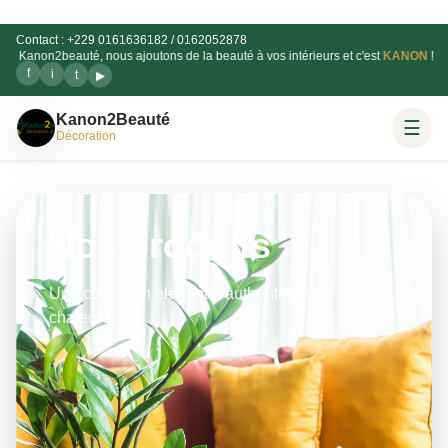
Contact : +229 0161636182 / 0162052878
Kanon2beauté, nous ajoutons de la beauté à vos intérieurs et c'est
KANON
!
f
i
t
▶
Kanon2Beauté
☰
Décoration
Nos produits
Une collection elegante, authentique et
chaleureuse.